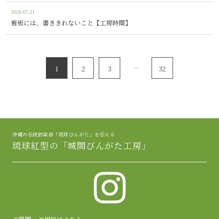
2026.07.21
看板には、書ききれないこと【工房時間】
…
1
2
3
32
沖縄の伝統的染色「琉球びんがた」を伝える
琉球紅型の「城間びんがた工房」