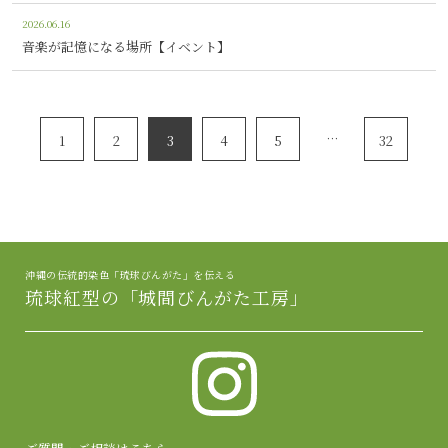
2026.06.16
音楽が記憶になる場所【イベント】
…
1
2
3
4
5
32
沖縄の伝統的染色「琉球びんがた」を伝える
琉球紅型の「城間びんがた工房」