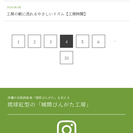
2026.06.08
工房の朝に流れるやさしいリズム【工房時間】
…
1
2
3
4
5
6
33
沖縄の伝統的染色「琉球びんがた」を伝える
琉球紅型の「城間びんがた工房」