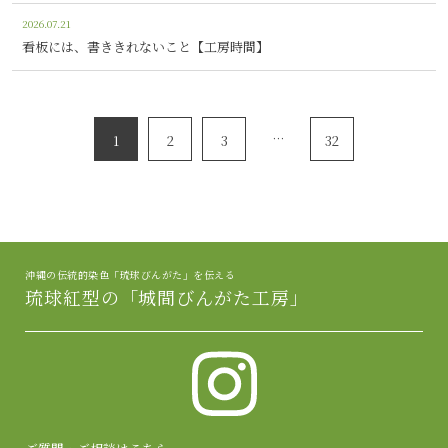
2026.07.21
看板には、書ききれないこと【工房時間】
…
1
2
3
32
沖縄の伝統的染色「琉球びんがた」を伝える
琉球紅型の「城間びんがた工房」