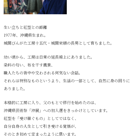
生い立ちと紅型との距離
1977年、沖縄県生まれ。
城間びんがた工房十五代・城間栄順の長男として育ちました。
幼い頃から、工房は日常の延長線上にありました。
染料の匂い、布を干す風景、
職人たちの背中や交わされる何気ない会話。
それらは特別なものというより、生活の一部として、自然に身の回りに
ありました。
本格的に工房に入り、父のもとで修行を始めたのは、
沖縄県芸術祭「沖展」への初入選をきっかけとしています。
紅型を「受け継ぐもの」としてではなく、
自分自身の人生として引き受ける覚悟が、
そのとき初めて定まったように思います。