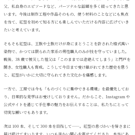
父、私自身のエピソードなど、パーソナルな話題を多く綴ってきたと思
います。今後は制作工程や作品そのもの、使う材料のことなどにも焦点
を当て、紅型を初めて知る方にも楽しんでいただける内容に広げていき
たいと考えています。
そもそも紅型は、王族や士族だけが身にまとうことを許された格式高い
染物で、かつては限られた家系の男性職人のみが技を守っていました。
戦後、38 歳で被災した祖父は「このままでは途絶えてしまう」と門戸を
開き、女性職人も育成。こうして今日まで受け継がれてきた歴史を思う
と、紅型がいかに大切に守られてきた文化かを痛感します。
一方で、工房では今も「ものづくりに集中できる環境」を最優先してお
り、日常的な見学はお受けしておりません。だからこそ、Instagram や
公式サイトを通じて手仕事の魅力をお伝えすることは、私たちにとって
切実な願いでもあります。
次は 100 本、そして 300 本を目指して――。紅型の息づかいを皆さまに
届け続けてまいります。いつも温かい関心を寄せてくださり、本当にあ