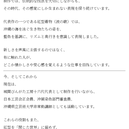
制作では、伝統的な技法を大切にしながらも、
その時代、その感覚にしか生まれない表現を探り続けています。
代表作の一つである紅型着物《波の歌》では、
沖縄の海を泳ぐ生き物たちの姿を、
藍色を基調に、リズムと奥行きを意識して表現しました。
新しさを声高に主張するのではなく、
布に触れた人が、
どこか懐かしさや安心感を覚えるような仕事を目指しています。
今、そしてこれから
現在は、
城間びんがた工房十六代代表として制作を行いながら、
日本工芸会正会員、沖展染色部門審査員、
沖縄県立芸術大学非常勤講師としても活動しています。
これらの役割もまた、
紅型を「閉じた世界」に留めず、