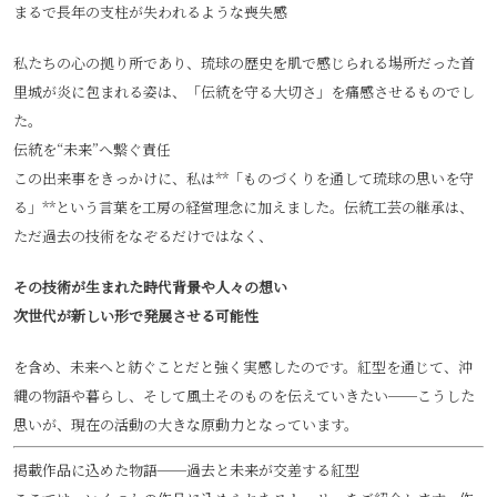
まるで長年の支柱が失われるような喪失感
私たちの心の拠り所であり、琉球の歴史を肌で感じられる場所だった首
里城が炎に包まれる姿は、「伝統を守る大切さ」を痛感させるものでし
た。
伝統を“未来”へ繋ぐ責任
この出来事をきっかけに、私は**「ものづくりを通して琉球の思いを守
る」**という言葉を工房の経営理念に加えました。伝統工芸の継承は、
ただ過去の技術をなぞるだけではなく、
その技術が生まれた時代背景や人々の想い
次世代が新しい形で発展させる可能性
を含め、未来へと紡ぐことだと強く実感したのです。紅型を通じて、沖
縄の物語や暮らし、そして風土そのものを伝えていきたい──こうした
思いが、現在の活動の大きな原動力となっています。
掲載作品に込めた物語──過去と未来が交差する紅型