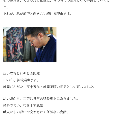
その感覚を、できるだけ正直に、今の時代の言葉と形で手渡していくこ
と。
それが、私が紅型と向き合い続ける理由です。
生い立ちと紅型との距離
1977年、沖縄県生まれ。
城間びんがた工房十五代・城間栄順の長男として育ちました。
幼い頃から、工房は日常の延長線上にありました。
染料の匂い、布を干す風景、
職人たちの背中や交わされる何気ない会話。