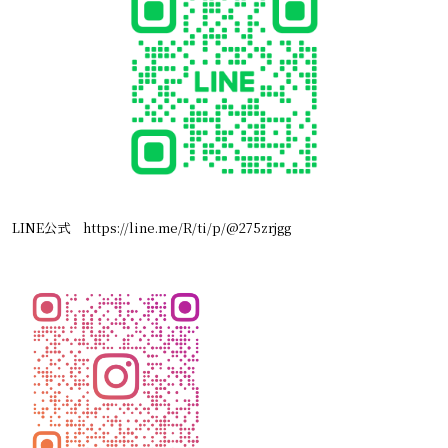
LINE公式
https://line.me/R/ti/p/@275zrjgg