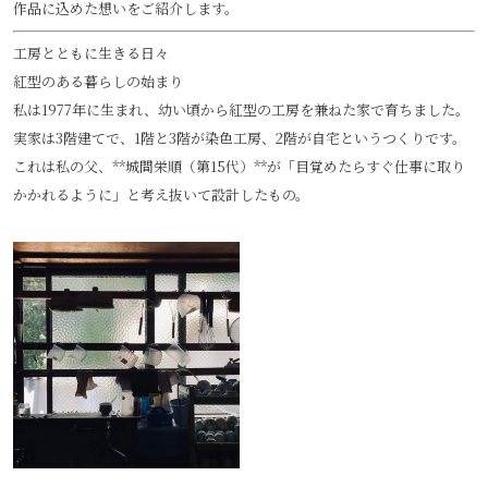
作品に込めた想いをご紹介します。
工房とともに生きる日々
紅型のある暮らしの始まり
私は1977年に生まれ、幼い頃から紅型の工房を兼ねた家で育ちました。
実家は3階建てで、1階と3階が染色工房、2階が自宅というつくりです。
これは私の父、**城間栄順（第15代）**が「目覚めたらすぐ仕事に取り
かかれるように」と考え抜いて設計したもの。