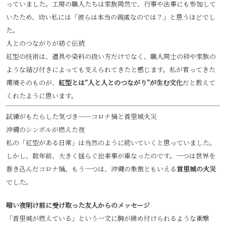
っていました。工房の職人たちは家族同然で、行事や法事にも参加して
いたため、幼い私には「彼らは本当の親戚なのでは？」と思うほどでし
た。
人とのつながりが紡ぐ伝統
紅型の技術は、道具や染料の扱い方だけでなく、職人同士の絆や家族の
ような結び付きによっても支えられてきたと感じます。私が育ってきた
環境そのものが、
紅型とは“人と人とのつながり”が生む文化
だと教えて
くれたように思います。
試練がもたらした気づき──コロナ禍と首里城火災
沖縄のシンボルが燃えた夜
私の「紅型がある日常」は当然のように続いていくと思っていました。
しかし、数年前、大きく揺らぐ出来事が重なったのです。一つは世界を
巻き込んだコロナ禍。もう一つは、沖縄の象徴ともいえる
首里城の火災
でした。
暗い夜明け前に受け取った友人からのメッセージ
「首里城が燃えている」という一文に胸が締め付けられるような衝撃