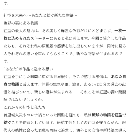
す。
紅型を未来へ 〜あなたと紡ぐ新たな物語〜
色彩の裏にある物語
紅型の最大の魅力は、その美しく鮮烈な色彩だけにとどまらず、
一枚一
枚に込められたストーリー
にあると私は考えます。今回ご紹介した作品
たちも、それぞれ私の原風景や感情を映し出していますが、同時に見る
人それぞれの思いを重ねてもらうことで、新たな物語が生まれるので
す。
“あなた”が作品に込める想い
紅型を手にした瞬間に広がる世界観や、そこで感じる感情は、
あなた自
身の物語
と言えます。沖縄の空気や風、波音、あるいは自分の過去の記
憶と結びついて、新しい意味が生まれる──それこそが紅型の深い醍醐
味ではないでしょうか。
これからの紅型と私たち
首里城火災やコロナ禍といった困難を経ても、私は
琉球の物語を紅型で
紡ぐ
ことを使命としています。伝統工芸としての紅型を守りながら、現
代人の感性に合った表現も同時に追求し、海外との交流や新技法の導入