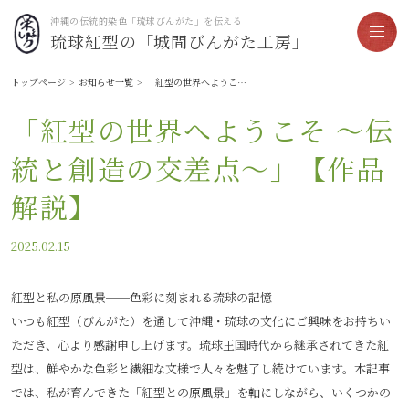
沖縄の伝統的染色「琉球びんがた」を伝える
琉球紅型の「城間びんがた工房」
トップページ
お知らせ一覧
「紅型の世界へようこそ 〜伝統と創造の交差点〜」【作品解説】
「紅型の世界へようこそ 〜伝
統と創造の交差点〜」【作品
解説】
2025.02.15
紅型と私の原風景──色彩に刻まれる琉球の記憶
いつも紅型（びんがた）を通して沖縄・琉球の文化にご興味をお持ちい
ただき、心より感謝申し上げます。琉球王国時代から継承されてきた紅
型は、鮮やかな色彩と繊細な文様で人々を魅了し続けています。本記事
では、私が育んできた「紅型との原風景」を軸にしながら、いくつかの