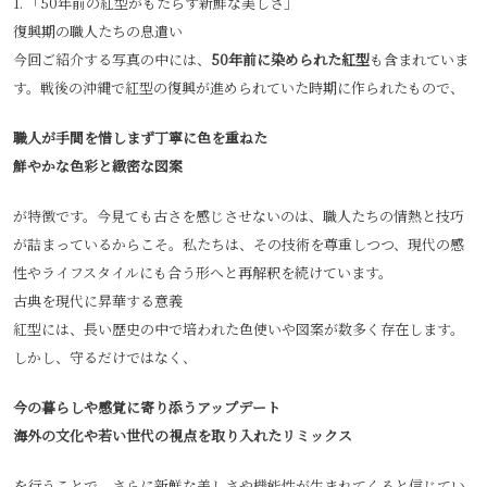
1. 「50年前の紅型がもたらす新鮮な美しさ」
復興期の職人たちの息遣い
今回ご紹介する写真の中には、
50年前に染められた紅型
も含まれていま
す。戦後の沖縄で紅型の復興が進められていた時期に作られたもので、
職人が手間を惜しまず丁寧に色を重ねた
鮮やかな色彩と緻密な図案
が特徴です。今見ても古さを感じさせないのは、職人たちの情熱と技巧
が詰まっているからこそ。私たちは、その技術を尊重しつつ、現代の感
性やライフスタイルにも合う形へと再解釈を続けています。
古典を現代に昇華する意義
紅型には、長い歴史の中で培われた色使いや図案が数多く存在します。
しかし、守るだけではなく、
今の暮らしや感覚に寄り添うアップデート
海外の文化や若い世代の視点を取り入れたリミックス
を行うことで、さらに新鮮な美しさや機能性が生まれてくると信じてい