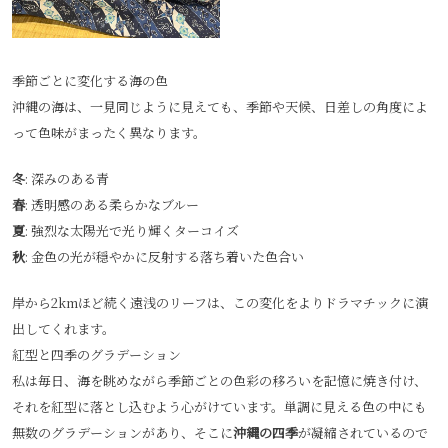
季節ごとに変化する海の色
沖縄の海は、一見同じように見えても、季節や天候、日差しの角度によ
って色味がまったく異なります。
冬
: 深みのある青
春
: 透明感のある柔らかなブルー
夏
: 強烈な太陽光で光り輝くターコイズ
秋
: 金色の光が穏やかに反射する落ち着いた色合い
岸から2kmほど続く遠浅のリーフは、この変化をよりドラマチックに演
出してくれます。
紅型と四季のグラデーション
私は毎日、海を眺めながら季節ごとの色彩の移ろいを記憶に焼き付け、
それを紅型に落とし込むよう心がけています。単調に見える色の中にも
無数のグラデーションがあり、そこに
沖縄の四季
が凝縮されているので