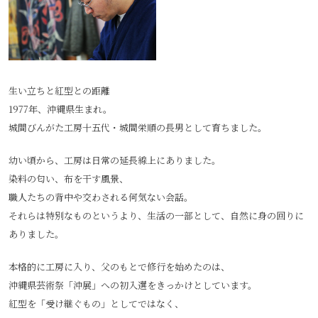
生い立ちと紅型との距離
1977年、沖縄県生まれ。
城間びんがた工房十五代・城間栄順の長男として育ちました。
幼い頃から、工房は日常の延長線上にありました。
染料の匂い、布を干す風景、
職人たちの背中や交わされる何気ない会話。
それらは特別なものというより、生活の一部として、自然に身の回りに
ありました。
本格的に工房に入り、父のもとで修行を始めたのは、
沖縄県芸術祭「沖展」への初入選をきっかけとしています。
紅型を「受け継ぐもの」としてではなく、