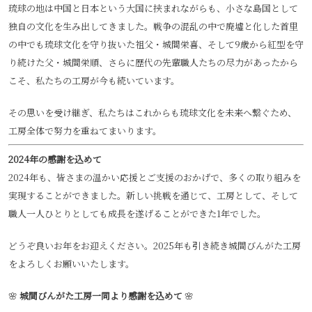
琉球の地は中国と日本という大国に挟まれながらも、小さな島国として
独自の文化を生み出してきました。戦争の混乱の中で廃墟と化した首里
の中でも琉球文化を守り抜いた祖父・城間栄喜、そして9歳から紅型を守
り続けた父・城間栄順、さらに歴代の先輩職人たちの尽力があったから
こそ、私たちの工房が今も続いています。
その思いを受け継ぎ、私たちはこれからも琉球文化を未来へ繋ぐため、
工房全体で努力を重ねてまいります。
2024年の感謝を込めて
2024年も、皆さまの温かい応援とご支援のおかげで、多くの取り組みを
実現することができました。新しい挑戦を通じて、工房として、そして
職人一人ひとりとしても成長を遂げることができた1年でした。
どうぞ良いお年をお迎えください。2025年も引き続き城間びんがた工房
をよろしくお願いいたします。
🌸
城間びんがた工房一同より感謝を込めて
🌸