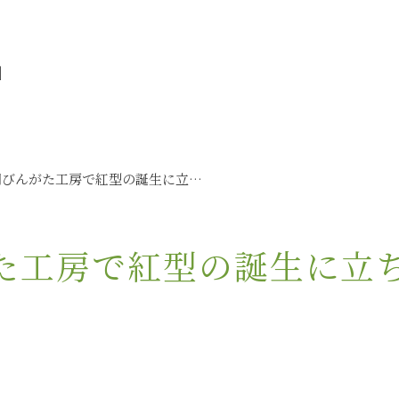
」
「城間びんがた工房で紅型の誕生に立ち会う時間」【工房時間】
た工房で紅型の誕生に立