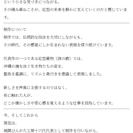
という小さな気づきにつながる。
その積み重ねこそが、紅型の未来を静かに支えていくのだと感じていま
す。
制作について
制作では、伝統的な技法を大切にしながらも、
その時代、その感覚にしか生まれない表現を探り続けています。
代表作の一つである紅型着物《波の歌》では、
沖縄の海を泳ぐ生き物たちの姿を、
藍色を基調に、リズムと奥行きを意識して表現しました。
新しさを声高に主張するのではなく、
布に触れた人が、
どこか懐かしさや安心感を覚えるような仕事を目指しています。
今、そしてこれから
現在は、
城間びんがた工房十六代代表として制作を行いながら、