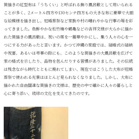
筒描きの紅型布は「うちくい」と呼ばれる飾り風呂敷として用いられる
ことが多く、2メートル四方や130センチ四方もの大きな布に豪華で大胆
な絵模様を描き出し、冠婚葬祭など家族や村の晴れやかな行事の場を彩
ってきました。色鮮やかな松竹梅や鶴亀などの吉祥文様が大らかに描か
れた筒描きの風呂敷は、祝いの席を一層華やかにし、集う人々の心を一
つにする力があったと言います。かつて沖縄の家庭では、結婚式の結納
や祝宴、あるいは弔事の際にも、このような筒描きの大風呂敷を広げて
家の格式を示したり、品物を包んだりする習慣がありました。その伝統
は残念ながら時代とともに廃れてしまい、現在ではこうした大布が冠婚
葬祭で使われる光景はほとんど見られなくなりました。しかし、大布に
描かれた自由闊達な筒描きの文様は、歴史の中で確かに人々の暮らしと
心に寄り添い、琉球の文化を支えてきたのです。