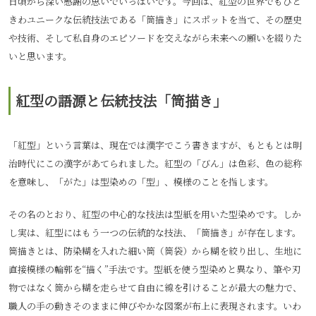
日頃から深い感謝の思いでいっぱいです。今回は、紅型の世界でもひと
きわユニークな伝統技法である「筒描き」にスポットを当て、その歴史
や技術、そして私自身のエピソードを交えながら未来への願いを綴りた
いと思います。
紅型の語源と伝統技法「筒描き」
「紅型」という言葉は、現在では漢字でこう書きますが、もともとは明
治時代にこの漢字があてられました。紅型の「びん」は色彩、色の総称
を意味し、「がた」は型染めの「型」、模様のことを指します。
その名のとおり、紅型の中心的な技法は型紙を用いた型染めです。しか
し実は、紅型にはもう一つの伝統的な技法、「筒描き」が存在します。
筒描きとは、防染糊を入れた細い筒（筒袋）から糊を絞り出し、生地に
直接模様の輪郭を“描く”手法です。型紙を使う型染めと異なり、筆や刃
物ではなく筒から糊を走らせて自由に線を引けることが最大の魅力で、
職人の手の動きそのままに伸びやかな図案が布上に表現されます。いわ