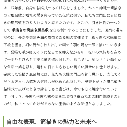
筒描きの持つ魅力を
自分の人生の節目にも刻みたい
──そう考えた私
は、17年前、自身の結婚式である試みをしました。かつて沖縄で筒描き
の大風呂敷が婚礼の場を彩っていた伝統に倣い、私たちの門出にも筒描
きの風呂敷を取り入れようと考えたのです。そこで、引き出物の一つと
して
手描きの筒描き風呂敷
を自ら制作することにしました。図案に選ん
だのは、長寿や夫婦円満の象徴である鶴の文様です。真っ白な木綿布に
下絵を置き、細い筒から絞り出した糊で２羽の鶴を一気に描いていきま
す。緊張で手が震えそうになるのを抑えながらも、祝いの気持ちを込め
て一羽ひとひらと丁寧に描き進めました。彩色では、紅型らしい華やか
な色彩で鶴を彩り、晴れの日にふさわしい明るい風合いに仕上げます。
完成した筒描き風呂敷には、私たち夫婦の門出を祝う思いと、支えてく
ださる方々への感謝の気持ちが込められました。出来上がった風呂敷を
結婚式で広げたときの誇らしさと喜びは、今でも心に焼き付いていま
す。何より、幾度も何度も鶴の姿を筆で描き重ねたあの制作体験そのも
のが、私にとってかけがえのない宝物のような記憶となりました。
自由な表現、筒描きの魅力と未来へ