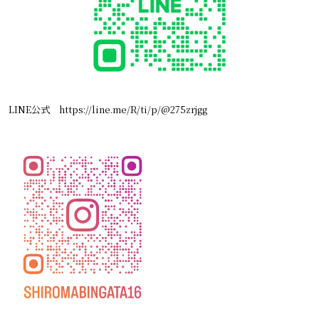
LINE公式
https://line.me/R/ti/p/@275zrjgg