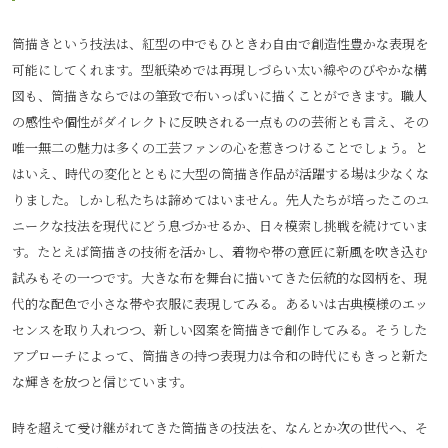
筒描きという技法は、紅型の中でもひときわ自由で創造性豊かな表現を
可能にしてくれます。型紙染めでは再現しづらい太い線やのびやかな構
図も、筒描きならではの筆致で布いっぱいに描くことができます。職人
の感性や個性がダイレクトに反映される一点ものの芸術とも言え、その
唯一無二の魅力は多くの工芸ファンの心を惹きつけることでしょう。と
はいえ、時代の変化とともに大型の筒描き作品が活躍する場は少なくな
りました。しかし私たちは諦めてはいません。先人たちが培ったこのユ
ニークな技法を現代にどう息づかせるか、日々模索し挑戦を続けていま
す。たとえば筒描きの技術を活かし、着物や帯の意匠に新風を吹き込む
試みもその一つです。大きな布を舞台に描いてきた伝統的な図柄を、現
代的な配色で小さな帯や衣服に表現してみる。あるいは古典模様のエッ
センスを取り入れつつ、新しい図案を筒描きで創作してみる。そうした
アプローチによって、筒描きの持つ表現力は令和の時代にもきっと新た
な輝きを放つと信じています。
時を超えて受け継がれてきた筒描きの技法を、なんとか次の世代へ、そ