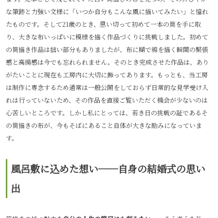
な筆跡と力強い文様に「いつか自分もこんな風に描いてみたい」と憧れ
たものです。そして21歳のとき、思い切って初めて一本の筒を手に取
り、大きな布いっぱいに模様を描く作品づくりに挑戦しました。初めて
の筒描き作品は拙い部分もありましたが、布に糊で線を描く瞬間の緊張
感と高揚感は今でも忘れられません。そのとき完成させた作品は、あり
がたいことに現在も工房内に大切に飾ってあります。もっとも、当工房
は制作に専念するため通常は一般公開をしておらず日常的な見学受け入
れは行っていないため、その作品を直接ご覧いただく機会が少ないのは
心苦しいところです。しかし私にとっては、若き日の挑戦の証であるそ
の筒描きの布が、今もそばにあること自体が大きな励みになっていま
す。
風呂敷に込めた想い──自身の結婚式の思い
出