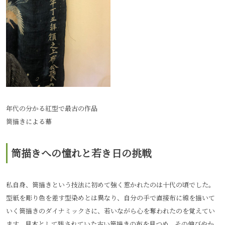
年代の分かる紅型で最古の作品
筒描きによる幕
筒描きへの憧れと若き日の挑戦
私自身、筒描きという技法に初めて強く惹かれたのは十代の頃でした。
型紙を彫り色を差す型染めとは異なり、自分の手で直接布に線を描いて
いく筒描きのダイナミックさに、若いながら心を奪われたのを覚えてい
ます。見本として残されていた古い筒描きの布を見つめ、その伸びやか