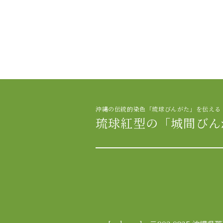
沖縄の伝統的染色「琉球びんがた」を伝える
琉球紅型の「城間びん