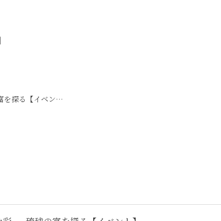
」
島々の色彩 ― 琉球の富を探る【イベント】