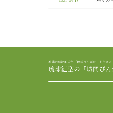
島々の
2025.09.18
沖縄の伝統的染色「琉球びんがた」を伝える
琉球紅型の「城間びん