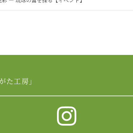
色彩 ― 琉球の富を探る【イベント】
がた工房」